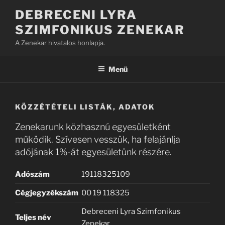
Tartalomhoz
DEBRECENI LYRA
SZIMFONIKUS ZENEKAR
A Zenekar hivatalos honlapja.
Menü
KÖZZÉTÉTELI LISTÁK, ADATOK
Zenekarunk közhasznú egyesületként
működik. Szívesen vesszük, ha felajánlja
adójának 1%-át egyesületünk részére.
Adószám
19118325109
Cégjegyzékszám
00 19 118325
Debreceni Lyra Szimfonikus
Teljes név
Zenekar