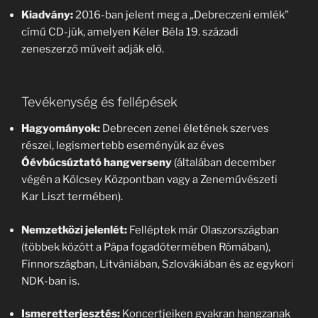
Kiadvány:
2016-ban jelent meg a „Debreczeni emlék”
című CD-jük, amelyen Kéler Béla 19. századi
zeneszerző műveit adják elő.
Tevékenység és fellépések
Hagyományok:
Debrecen zenei életének szerves
részei, legismertebb eseményük az éves
Óévbúcsúztató hangverseny
(általában december
végén a Kölcsey Központban vagy a Zeneművészeti
Kar Liszt termében).
Nemzetközi jelenlét:
Felléptek már Olaszországban
(többek között a Pápa fogadótermében Rómában),
Finnországban, Litvániában, Szlovákiában és az egykori
NDK-ban is.
Ismeretterjesztés:
Koncertjeiken gyakran hangzanak