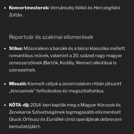
Koncertmesterek:
Versánszky Ildikó és Herczegfalvi
Zoltán.
Repertoár és szakmai elismerések
Stílus:
Műsoraikon a barokk és a bécsi klasszika mellett
romantikus művek, valamint a 20. század nagy magyar
zeneszerzőinek (Bartók, Kodály, Weiner) alkotásai is
szerepelnek.
Misszió:
Kiemelt céljuk a zeneirodalom ritkán játszott
„kincseinek” felfedezése és megszólaltatása.
KÓTA-díj:
2014-ben kapták meg a Magyar Kórusok és
Zenekarok Szövetségének legmagasabb elismerését
Gluck:
Orfeusz és Euridiké
című operájának debreceni
bemutatójáért.