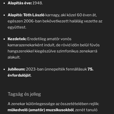
Alapítás éve:
1948.
Alapító:
Tóth László
karnagy, aki közel 60 éven át,
egészen 2006-ban bekövetkezett haláláig vezette az
együttest.
Kezdetek:
Eredetileg amatőr vonós
kamarazenekarként indult, de rövid időn belül fúvós
hangszerekkel kiegészülve szimfonikus zenekarrá
alakult.
Jubileum:
2023-ban ünnepelték fennállásuk
75.
évfordulóját
.
Tagság és jelleg
A zenekar különlegessége az összetételében rejlik:
műkedvelő (amatőr) muzsikusokból
, zenét tanuló