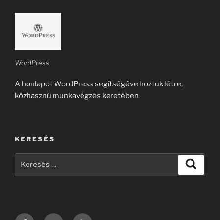
WordPress
A honlapot WordPress segítségéve hoztuk létre,
közhasznú munkavégzés keretében.
KERESÉS
Keresés
Keresé
a
következő
kifejezésre:
Facebook
Email
Youtube