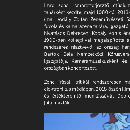
Imre zenei ismeretterjesztő stúdium
tanárként kezdte, majd 1980-tól 2018-
(ma: Kodály Zoltán Zeneművészeti S
fuvola és kamarazene tanára, igazgatóh
hivatásos Debreceni Kodály Kórus éne
1999-ben kollégáival megalapította a 
rendszeres résztvevői az ország han
Bartók Béla Nemzetközi Kórusvers
igazgatója. Kamaramuzsikusként és
országban koncertezett.
Zenei írásai, kritikái rendszeresen 
elektronikus médiában. 2018 őszén ki
és értékteremtő munkásságát Debre
jutalmazták.