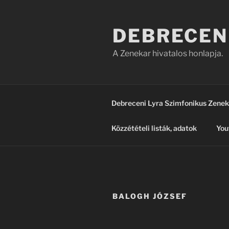
Tartalomhoz
DEBRECEN
A Zenekar hivatalos honlapja.
Debreceni Lyra Szimfonikus Zenek
Közzétételi listák, adatok
You
BALOGH JÓZSEF