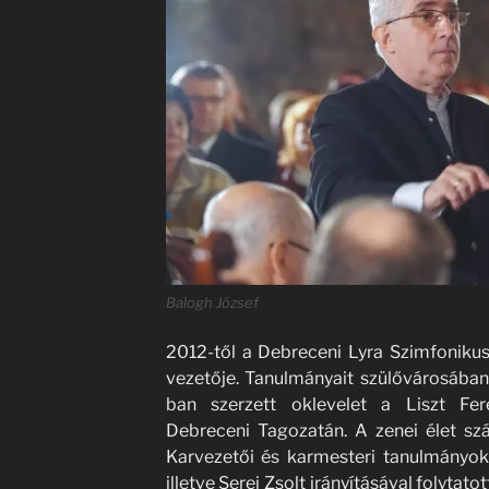
Balogh József
2012-től a Debreceni Lyra Szimfoniku
vezetője. Tanulmányait szülővárosába
ban szerzett oklevelet a Liszt Fe
Debreceni Tagozatán. A zenei élet sz
Karvezetői és karmesteri tanulmányoka
illetve Serei Zsolt irányításával folytato