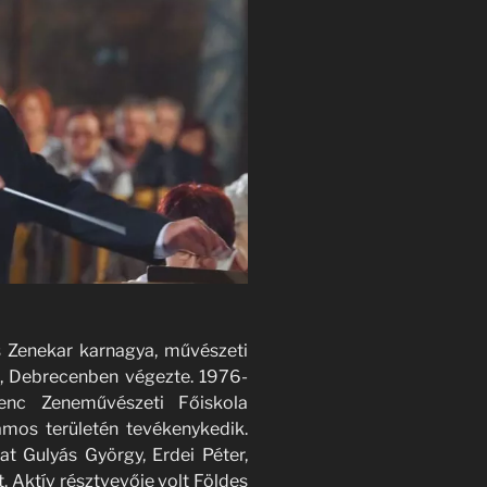
s Zenekar karnagya, művészeti
n, Debrecenben végezte. 1976-
renc Zeneművészeti Főiskola
ámos területén tevékenykedik.
t Gulyás György, Erdei Péter,
tt. Aktív résztvevője volt Földes