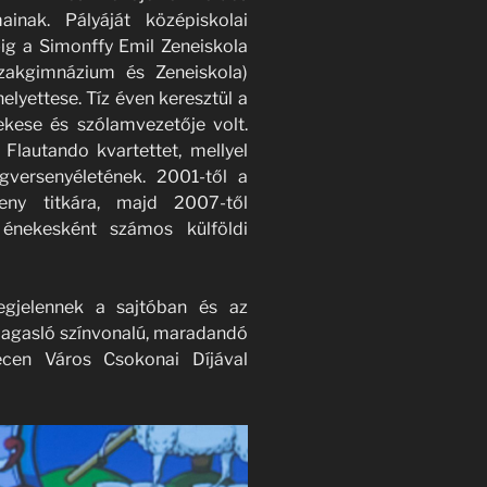
ainak. Pályáját középiskolai
ig a Simonffy Emil Zeneiskola
zakgimnázium és Zeneiskola)
elyettese. Tíz éven keresztül a
kese és szólamvezetője volt.
Flautando kvartettet, mellyel
gversenyéletének. 2001-től a
eny titkára, majd 2007-től
 énekesként számos külföldi
megjelennek a sajtóban és az
magasló színvonalú, maradandó
cen Város Csokonai Díjával