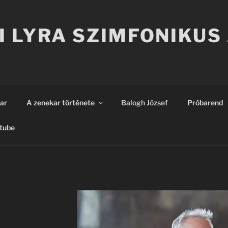
I LYRA SZIMFONIKUS
ar
A zenekar története
Balogh József
Próbarend
tube